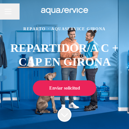
Compartir página
Menú de empleo
REPARTO
·
AQUASERVICE GIRONA
REPARTIDOR/A C +
CAP EN GIRONA
Enviar solicitud