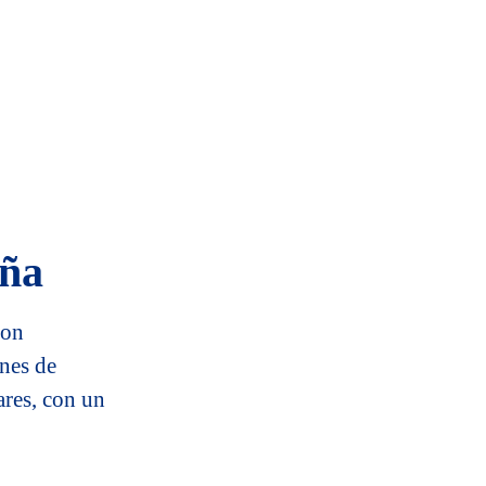
aña
con
ones de
ares, con un